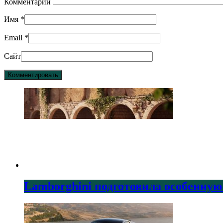
Комментарий
Имя
*
Email
*
Сайт
Lamborghini подготовила особенную