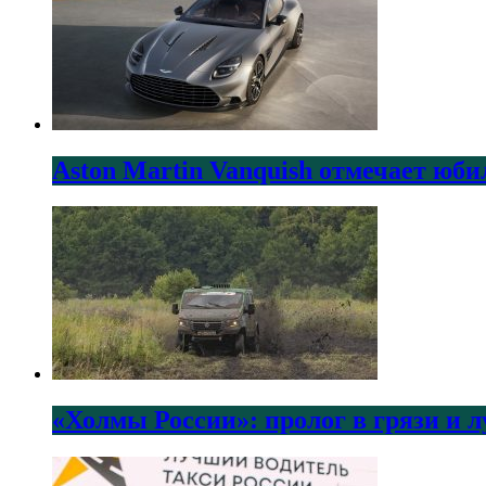
Aston Martin Vanquish отмечает юби
«Холмы России»: пролог в грязи и 