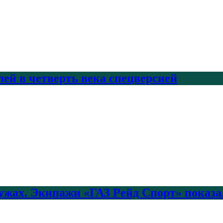
лей в четверть века спецверсией
лужах. Экипажи «ГАЗ Рейд Спорт» показа