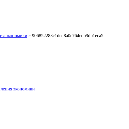
ния экономики
»
906852283c1ded8a0e764edb9db1eca5
вления экономики