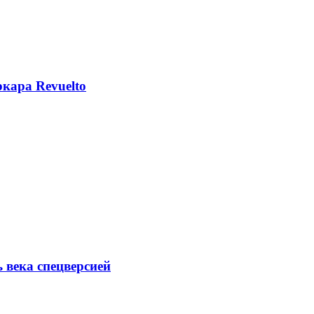
кара Revuelto
ь века спецверсией