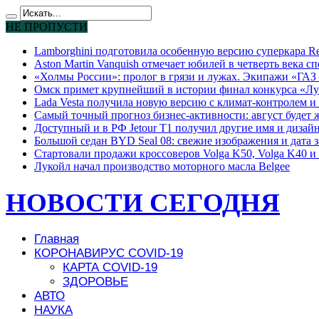
НЕ ПРОПУСТИ
Lamborghini подготовила особенную версию суперкара Re
Aston Martin Vanquish отмечает юбилей в четверть века с
«Холмы России»: пролог в грязи и лужах. Экипажи «ГАЗ 
Омск примет крупнейший в истории финал конкурса «Лу
Lada Vesta получила новую версию с климат-контролем и 
Самый точный прогноз бизнес-активности: август будет
Доступный и в РФ Jetour T1 получил другие имя и дизай
Большой седан BYD Seal 08: свежие изображения и дата 
Стартовали продажи кроссоверов Volga K50, Volga K40 и 
Лукойл начал производство моторного масла Belgee
НОВОСТИ СЕГОДНЯ
Главная
КОРОНАВИРУС COVID-19
КАРТА COVID-19
ЗДОРОВЬЕ
АВТО
НАУКА