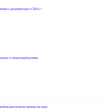
твенного дистрибьютора в США»/>
азаться от жевательной резинки
омобиль-аккумулятор энергии для дома