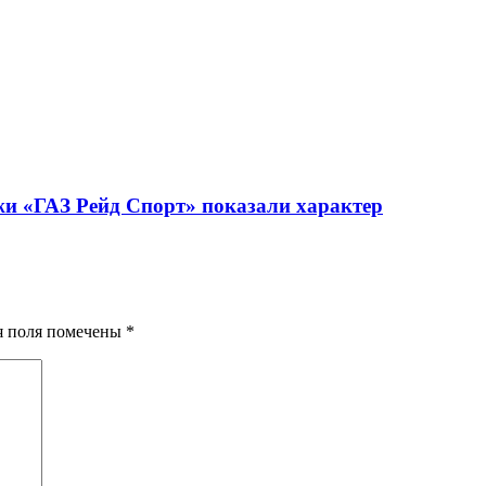
жи «ГАЗ Рейд Спорт» показали характер
ия поля помечены
*