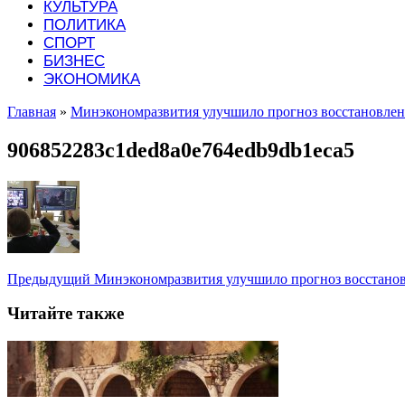
КУЛЬТУРА
ПОЛИТИКА
СПОРТ
БИЗНЕС
ЭКОНОМИКА
Главная
»
Минэкономразвития улучшило прогноз восстановле
906852283c1ded8a0e764edb9db1eca5
Предыдущий
Минэкономразвития улучшило прогноз восстано
Читайте также