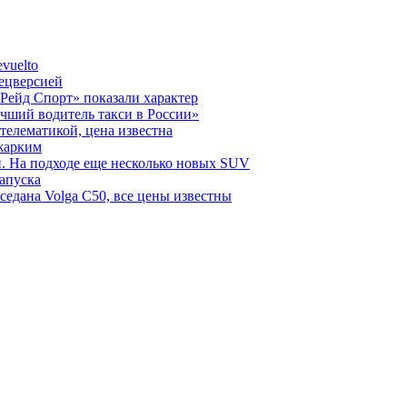
vuelto
пецверсией
Рейд Спорт» показали характер
чший водитель такси в России»
телематикой, цена известна
 жарким
н. На подходе еще несколько новых SUV
запуска
седана Volga C50, все цены известны