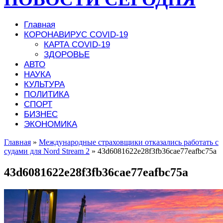
Главная
КОРОНАВИРУС COVID-19
КАРТА COVID-19
ЗДОРОВЬЕ
АВТО
НАУКА
КУЛЬТУРА
ПОЛИТИКА
СПОРТ
БИЗНЕС
ЭКОНОМИКА
Главная
»
Международные страховщики отказались работать с
судами для Nord Stream 2
»
43d6081622e28f3fb36cae77eafbc75a
43d6081622e28f3fb36cae77eafbc75a