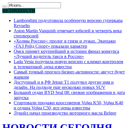
НЕ ПРОПУСТИ
Lamborghini подготовила особенную версию суперкара
Revuelto
Aston Martin Vanquish отмечает юбилей в четверть века
спецверсией
«Холмы России»: пролог в грязи и лужах. Экипажи
«ГАЗ Рейд Спорт» показали характер
Омск примет крупнейший в истории финал конкурса
«Лучший водитель такси в России»
Lada Vesta получила новую версию с климат-контролем
и телематикой, цена известна
Самый точный прогноз бизнес-активности: август будет
жарким
Доступный и в РФ Jetour T1 получил другие имя и
дизайн. На подходе еще несколько новых SUV
Большой седан BYD Seal 08: свежие изображения и дата
запуска
Стартовали продажи кроссоверов Volga K50, Volga K40
и седана Volga C50, все цены известны
Лукойл начал производство моторного масла Belgee
НОВОСТИ СЕГОДНЯ