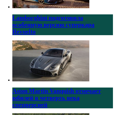
Lamborghini подготовила
особенную версию суперкара
Revuelto
Aston Martin Vanquish отмечает
юбилей в четверть века
спецверсией