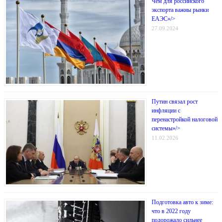
Чем для российского
экспорта важны рынки
ЕАЭС»/>
27.09.2024
Путин связал рост
инфляции с
перенастройкой налоговой
системы»/>
11.02.2026
Подготовка авто к зиме:
что в 2022 году
подорожало сильнее