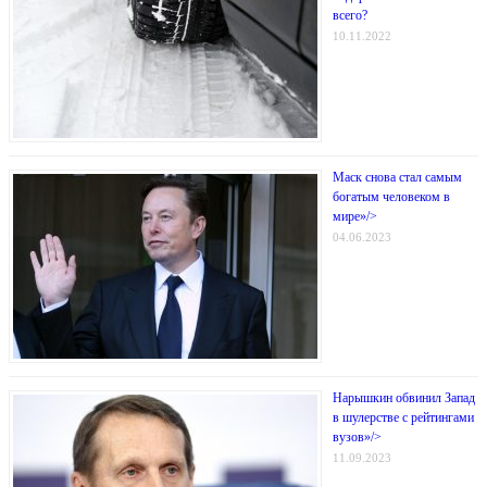
всего?
10.11.2022
Маск снова стал самым
богатым человеком в
мире»/>
04.06.2023
Нарышкин обвинил Запад
в шулерстве с рейтингами
вузов»/>
11.09.2023