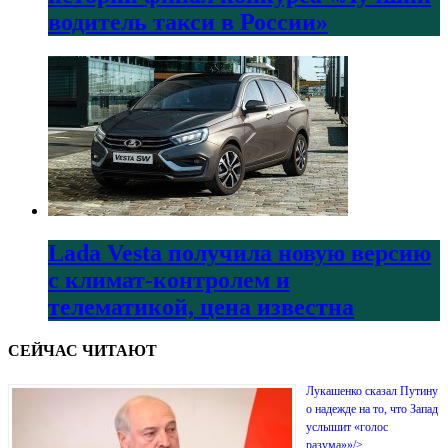
водитель такси в России»
Lada Vesta получила новую версию
с климат-контролем и
телематикой, цена известна
СЕЙЧАС ЧИТАЮТ
Лукашенко сказал Путину
о надежде на то, что Запад
услышит «голос
разума»»/>