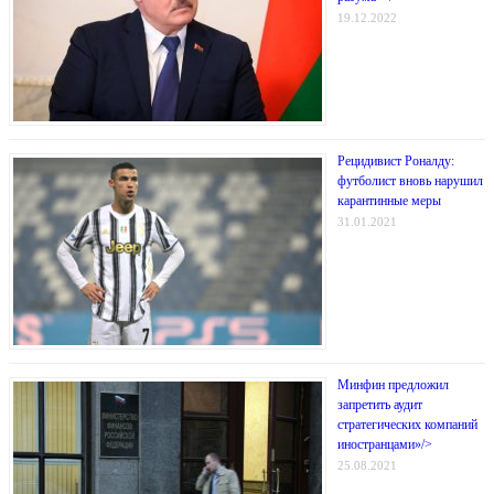
19.12.2022
Рецидивист Роналду:
футболист вновь нарушил
карантинные меры
31.01.2021
Минфин предложил
запретить аудит
стратегических компаний
иностранцами»/>
25.08.2021