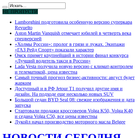
НЕ ПРОПУСТИ
Lamborghini подготовила особенную версию суперкара
Revuelto
Aston Martin Vanquish отмечает юбилей в четверть века
спецверсией
«Холмы России»: пролог в грязи и лужах. Экипажи
«ГАЗ Рейд Спорт» показали характер
Омск примет крупнейший в истории финал конкурса
«Лучший водитель такси в России»
Lada Vesta получила новую версию с климат-контролем
и телематикой, цена известна
Самый точный прогноз бизнес-активности: август будет
жарким
Доступный и в РФ Jetour T1 получил другие имя и
дизайн. На подходе еще несколько новых SUV
Большой седан BYD Seal 08: свежие изображения и дата
запуска
Стартовали продажи кроссоверов Volga K50, Volga K40
и седана Volga C50, все цены известны
Лукойл начал производство моторного масла Belgee
НОВОСТИ СЕГОДНЯ