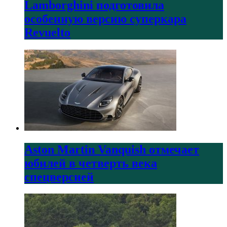
Lamborghini подготовила
особенную версию суперкара
Revuelto
Aston Martin Vanquish отмечает
юбилей в четверть века
спецверсией