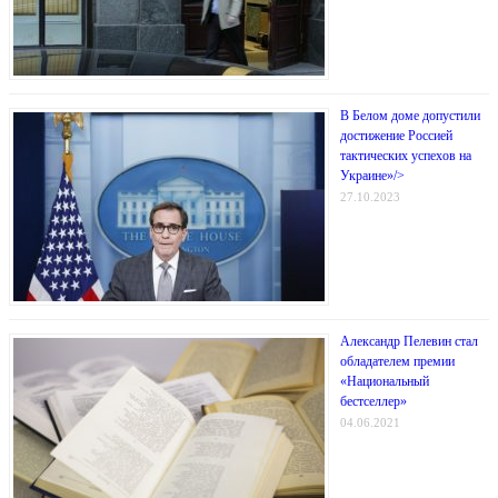
В Белом доме допустили
достижение Россией
тактических успехов на
Украине»/>
27.10.2023
Александр Пелевин стал
обладателем премии
«Национальный
бестселлер»
04.06.2021