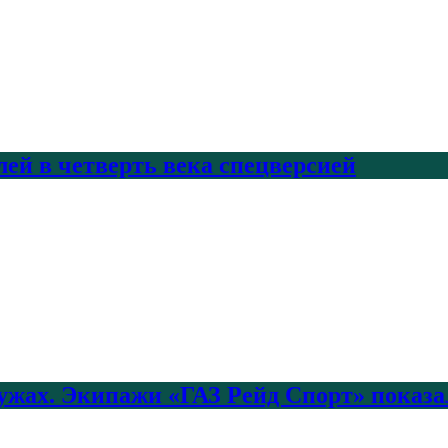
лей в четверть века спецверсией
лужах. Экипажи «ГАЗ Рейд Спорт» показа