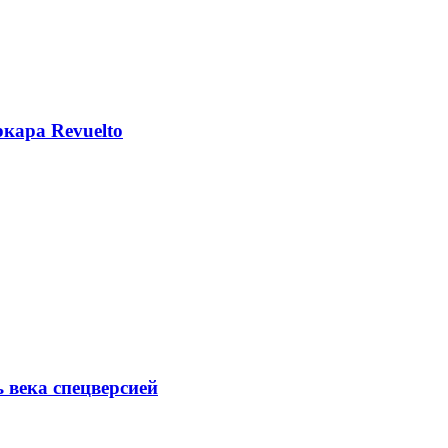
кара Revuelto
ь века спецверсией