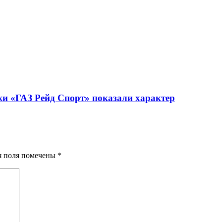
жи «ГАЗ Рейд Спорт» показали характер
ия поля помечены
*