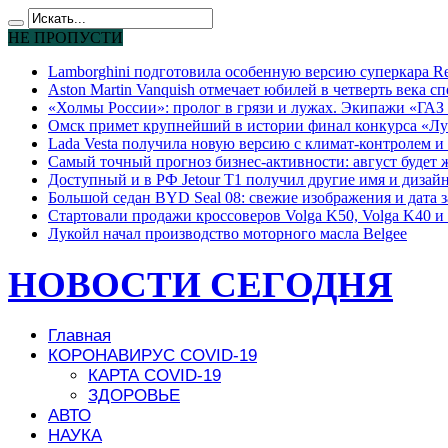
НЕ ПРОПУСТИ
Lamborghini подготовила особенную версию суперкара Re
Aston Martin Vanquish отмечает юбилей в четверть века с
«Холмы России»: пролог в грязи и лужах. Экипажи «ГАЗ 
Омск примет крупнейший в истории финал конкурса «Лу
Lada Vesta получила новую версию с климат-контролем и 
Самый точный прогноз бизнес-активности: август будет
Доступный и в РФ Jetour T1 получил другие имя и дизай
Большой седан BYD Seal 08: свежие изображения и дата 
Стартовали продажи кроссоверов Volga K50, Volga K40 и 
Лукойл начал производство моторного масла Belgee
НОВОСТИ СЕГОДНЯ
Главная
КОРОНАВИРУС COVID-19
КАРТА COVID-19
ЗДОРОВЬЕ
АВТО
НАУКА