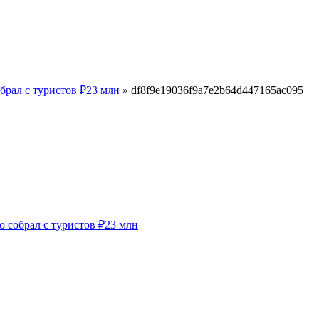
брал с туристов ₽23 млн
»
df8f9e19036f9a7e2b64d447165ac095
 собрал с туристов ₽23 млн