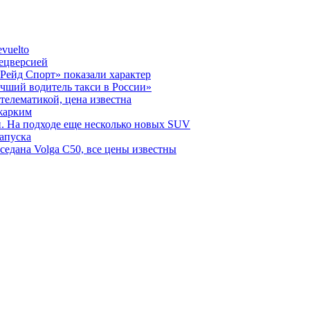
vuelto
пецверсией
Рейд Спорт» показали характер
чший водитель такси в России»
телематикой, цена известна
 жарким
н. На подходе еще несколько новых SUV
запуска
седана Volga C50, все цены известны