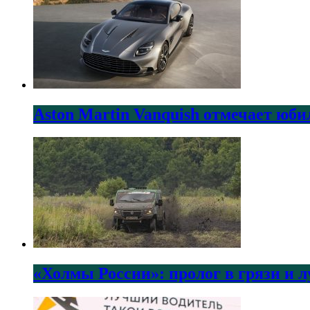
Aston Martin Vanquish отмечает юби
«Холмы России»: пролог в грязи и 