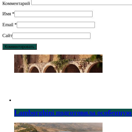
Комментарий
Имя
*
Email
*
Сайт
Lamborghini подготовила особенную