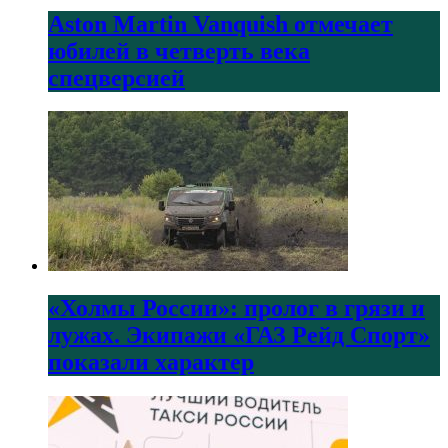
Aston Martin Vanquish отмечает
юбилей в четверть века
спецверсией
«Холмы России»: пролог в грязи и
лужах. Экипажи «ГАЗ Рейд Спорт»
показали характер