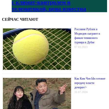
с климат-контролем и
телематикой, цена известна
СЕЙЧАС ЧИТАЮТ
Россияне Рублев и
Медведев сыграют в
финале теннисного
турнира в Дубае
07.03.2023
Как Ким Чен Ын готовит
передачу власти
дочери»/>
31.07.2024