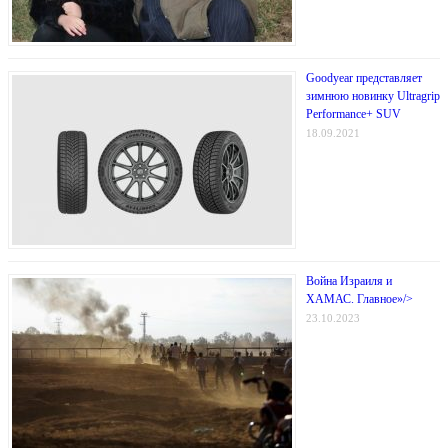
Goodyear представляет
зимнюю новинку Ultragrip
Performance+ SUV
18.09.2021
Война Израиля и
ХАМАС. Главное»/>
23.10.2023