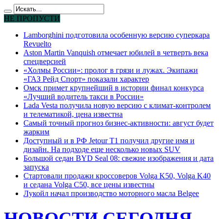
НЕ ПРОПУСТИ
Lamborghini подготовила особенную версию суперкара
Revuelto
Aston Martin Vanquish отмечает юбилей в четверть века
спецверсией
«Холмы России»: пролог в грязи и лужах. Экипажи
«ГАЗ Рейд Спорт» показали характер
Омск примет крупнейший в истории финал конкурса
«Лучший водитель такси в России»
Lada Vesta получила новую версию с климат-контролем
и телематикой, цена известна
Самый точный прогноз бизнес-активности: август будет
жарким
Доступный и в РФ Jetour T1 получил другие имя и
дизайн. На подходе еще несколько новых SUV
Большой седан BYD Seal 08: свежие изображения и дата
запуска
Стартовали продажи кроссоверов Volga K50, Volga K40
и седана Volga C50, все цены известны
Лукойл начал производство моторного масла Belgee
НОВОСТИ СЕГОДНЯ