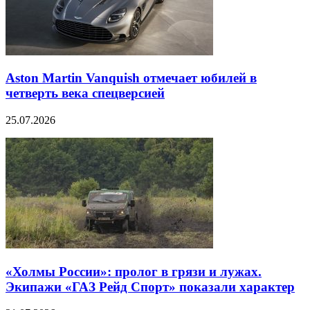
Aston Martin Vanquish отмечает юбилей в
четверть века спецверсией
25.07.2026
«Холмы России»: пролог в грязи и лужах.
Экипажи «ГАЗ Рейд Спорт» показали характер