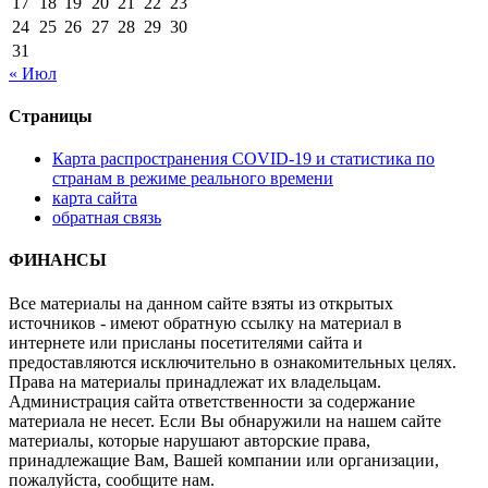
17
18
19
20
21
22
23
24
25
26
27
28
29
30
31
« Июл
Страницы
Карта распространения COVID-19 и статистика по
странам в режиме реального времени
карта сайта
обратная связь
ФИНАНСЫ
Все материалы на данном сайте взяты из открытых
источников - имеют обратную ссылку на материал в
интернете или присланы посетителями сайта и
предоставляются исключительно в ознакомительных целях.
Права на материалы принадлежат их владельцам.
Администрация сайта ответственности за содержание
материала не несет. Если Вы обнаружили на нашем сайте
материалы, которые нарушают авторские права,
принадлежащие Вам, Вашей компании или организации,
пожалуйста, сообщите нам.