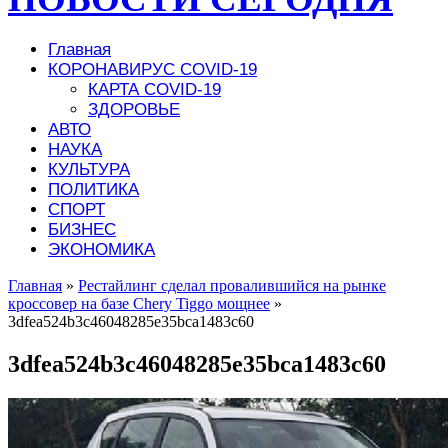
Главная
КОРОНАВИРУС COVID-19
КАРТА COVID-19
ЗДОРОВЬЕ
АВТО
НАУКА
КУЛЬТУРА
ПОЛИТИКА
СПОРТ
БИЗНЕС
ЭКОНОМИКА
Главная
»
Рестайлинг сделал провалившийся на рынке
кроссовер на базе Chery Tiggo мощнее
»
3dfea524b3c46048285e35bca1483c60
3dfea524b3c46048285e35bca1483c60