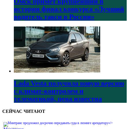
Омск примет крупнейший в
истории финал конкурса «Лучший
водитель такси в России»
Lada Vesta получила новую версию
с климат-контролем и
телематикой, цена известна
СЕЙЧАС ЧИТАЮТ
Минтранс предложил досрочно передавать суда в лизинге арендатору»/>
23.04.2022