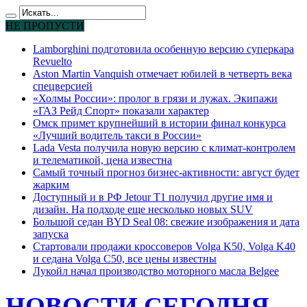
НЕ ПРОПУСТИ
Lamborghini подготовила особенную версию суперкара
Revuelto
Aston Martin Vanquish отмечает юбилей в четверть века
спецверсией
«Холмы России»: пролог в грязи и лужах. Экипажи
«ГАЗ Рейд Спорт» показали характер
Омск примет крупнейший в истории финал конкурса
«Лучший водитель такси в России»
Lada Vesta получила новую версию с климат-контролем
и телематикой, цена известна
Самый точный прогноз бизнес-активности: август будет
жарким
Доступный и в РФ Jetour T1 получил другие имя и
дизайн. На подходе еще несколько новых SUV
Большой седан BYD Seal 08: свежие изображения и дата
запуска
Стартовали продажи кроссоверов Volga K50, Volga K40
и седана Volga C50, все цены известны
Лукойл начал производство моторного масла Belgee
НОВОСТИ СЕГОДНЯ