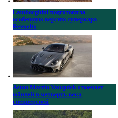
Lamborghini подготовила
особенную версию суперкара
Revuelto
Aston Martin Vanquish отмечает
юбилей в четверть века
спецверсией