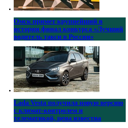
Омск примет крупнейший в
истории финал конкурса «Лучший
водитель такси в России»
Lada Vesta получила новую версию
с климат-контролем и
телематикой, цена известна