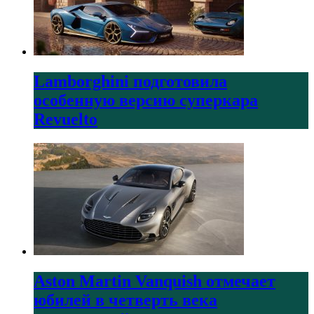
Lamborghini подготовила
особенную версию суперкара
Revuelto
Aston Martin Vanquish отмечает
юбилей в четверть века