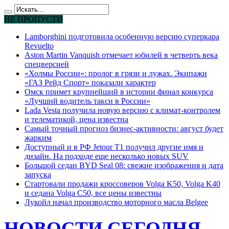
НЕ ПРОПУСТИ
Lamborghini подготовила особенную версию суперкара
Revuelto
Aston Martin Vanquish отмечает юбилей в четверть века
спецверсией
«Холмы России»: пролог в грязи и лужах. Экипажи
«ГАЗ Рейд Спорт» показали характер
Омск примет крупнейший в истории финал конкурса
«Лучший водитель такси в России»
Lada Vesta получила новую версию с климат-контролем
и телематикой, цена известна
Самый точный прогноз бизнес-активности: август будет
жарким
Доступный и в РФ Jetour T1 получил другие имя и
дизайн. На подходе еще несколько новых SUV
Большой седан BYD Seal 08: свежие изображения и дата
запуска
Стартовали продажи кроссоверов Volga K50, Volga K40
и седана Volga C50, все цены известны
Лукойл начал производство моторного масла Belgee
НОВОСТИ СЕГОДНЯ