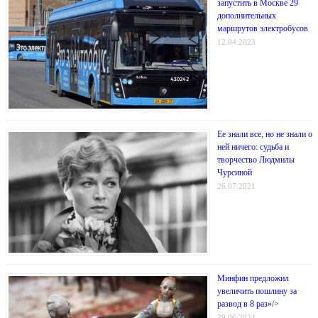
запустить в Москве 29
дополнительных
маршрутов электробусов
12.04.2023
Ее знали все, но не знали о
ней ничего: судьба и
творчество Людмилы
Чурсиной
26.07.2021
Минфин предложил
увеличить пошлину за
развод в 8 раз»/>
29.06.2024