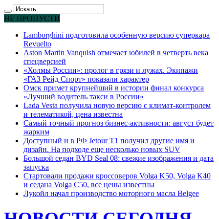
НЕ ПРОПУСТИ
Lamborghini подготовила особенную версию суперкара
Revuelto
Aston Martin Vanquish отмечает юбилей в четверть века
спецверсией
«Холмы России»: пролог в грязи и лужах. Экипажи
«ГАЗ Рейд Спорт» показали характер
Омск примет крупнейший в истории финал конкурса
«Лучший водитель такси в России»
Lada Vesta получила новую версию с климат-контролем
и телематикой, цена известна
Самый точный прогноз бизнес-активности: август будет
жарким
Доступный и в РФ Jetour T1 получил другие имя и
дизайн. На подходе еще несколько новых SUV
Большой седан BYD Seal 08: свежие изображения и дата
запуска
Стартовали продажи кроссоверов Volga K50, Volga K40
и седана Volga C50, все цены известны
Лукойл начал производство моторного масла Belgee
НОВОСТИ СЕГОДНЯ