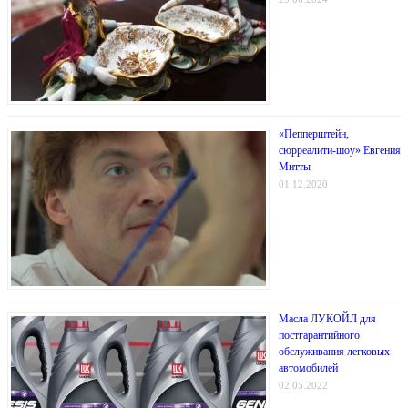
«Пепперштейн,
сюрреалити-шоу» Евгения
Митты
01.12.2020
Масла ЛУКОЙЛ для
постгарантийного
обслуживания легковых
автомобилей
02.05.2022