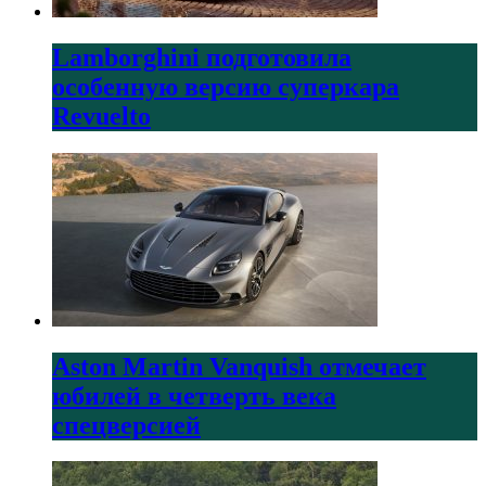
Lamborghini подготовила
особенную версию суперкара
Revuelto
Aston Martin Vanquish отмечает
юбилей в четверть века
спецверсией