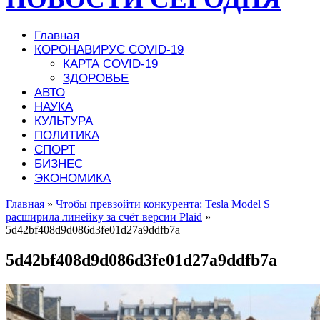
Главная
КОРОНАВИРУС COVID-19
КАРТА COVID-19
ЗДОРОВЬЕ
АВТО
НАУКА
КУЛЬТУРА
ПОЛИТИКА
СПОРТ
БИЗНЕС
ЭКОНОМИКА
Главная
»
Чтобы превзойти конкурента: Tesla Model S
расширила линейку за счёт версии Plaid
»
5d42bf408d9d086d3fe01d27a9ddfb7a
5d42bf408d9d086d3fe01d27a9ddfb7a