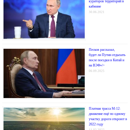
кураторов территорий в
кабмине
30.06.2021
Песков рассказал,
будет ли Путин отдыхать
после поездки в Китай и
на ВЭФ»/>
06.09.2025
Платная трасса М-12:
движение ещё по одному
участку дороги откроют в
2022 году
11.02.2022