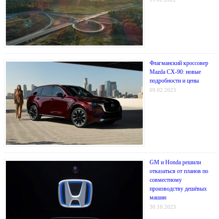
Флагманский кроссовер
Mazda CX-90: новые
подробности и цены
09.02.2023
GM и Honda решили
отказаться от планов по
совместному
производству дешёвых
машин
30.10.2023