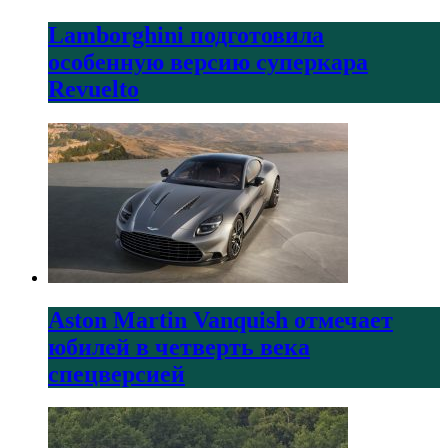
Lamborghini подготовила
особенную версию суперкара
Revuelto
Aston Martin Vanquish отмечает
юбилей в четверть века
спецверсией