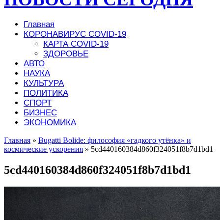
Главная
КОРОНАВИРУС COVID-19
КАРТА COVID-19
ЗДОРОВЬЕ
АВТО
НАУКА
КУЛЬТУРА
ПОЛИТИКА
СПОРТ
БИЗНЕС
ЭКОНОМИКА
Главная
»
Bugatti Bolide: философия «гадкого утёнка» и
космические ускорения
»
5cd440160384d860f324051f8b7d1bd1
5cd440160384d860f324051f8b7d1bd1