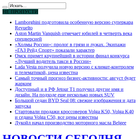
НЕ ПРОПУСТИ
Lamborghini подготовила особенную версию суперкара
Revuelto
Aston Martin Vanquish отмечает юбилей в четверть века
спецверсией
«Холмы России»: пролог в грязи и лужах. Экипажи
«ГАЗ Рейд Спорт» показали характер
Омск примет крупнейший в истории финал конкурса
«Лучший водитель такси в России»
Lada Vesta получила новую версию с климат-контролем
и телематикой, цена известна
Самый точный прогноз бизнес-активности: август будет
жарким
Доступный и в РФ Jetour T1 получил другие имя и
дизайн. На подходе еще несколько новых SUV
Большой седан BYD Seal 08: свежие изображения и дата
запуска
Стартовали продажи кроссоверов Volga K50, Volga K40
и седана Volga C50, все цены известны
Лукойл начал производство моторного масла Belgee
НОВОСТИ СЕГОДНЯ