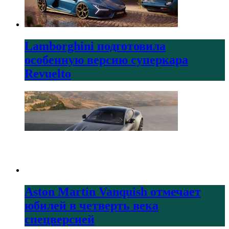
Lamborghini подготовила
особенную версию суперкара
Revuelto
Aston Martin Vanquish отмечает
юбилей в четверть века
спецверсией