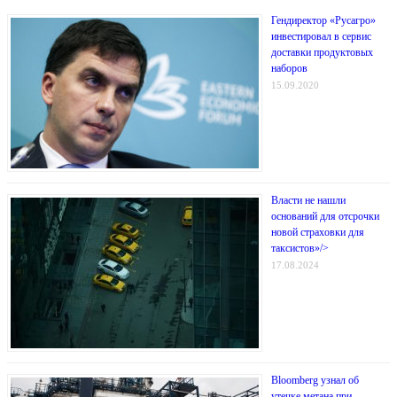
Гендиректор «Русагро»
инвестировал в сервис
доставки продуктовых
наборов
15.09.2020
Власти не нашли
оснований для отсрочки
новой страховки для
таксистов»/>
17.08.2024
Bloomberg узнал об
утечке метана при