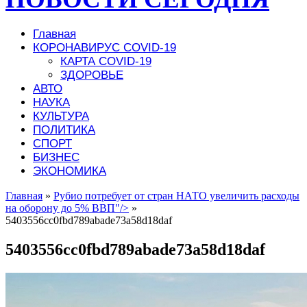
Главная
КОРОНАВИРУС COVID-19
КАРТА COVID-19
ЗДОРОВЬЕ
АВТО
НАУКА
КУЛЬТУРА
ПОЛИТИКА
СПОРТ
БИЗНЕС
ЭКОНОМИКА
Главная
»
Рубио потребует от стран НАТО увеличить расходы
на оборону до 5% ВВП"/>
»
5403556cc0fbd789abade73a58d18daf
5403556cc0fbd789abade73a58d18daf