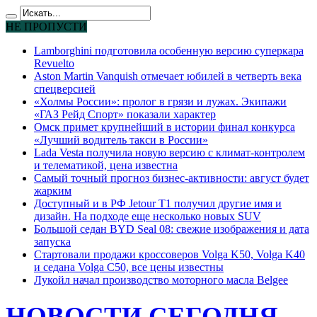
НЕ ПРОПУСТИ
Lamborghini подготовила особенную версию суперкара
Revuelto
Aston Martin Vanquish отмечает юбилей в четверть века
спецверсией
«Холмы России»: пролог в грязи и лужах. Экипажи
«ГАЗ Рейд Спорт» показали характер
Омск примет крупнейший в истории финал конкурса
«Лучший водитель такси в России»
Lada Vesta получила новую версию с климат-контролем
и телематикой, цена известна
Самый точный прогноз бизнес-активности: август будет
жарким
Доступный и в РФ Jetour T1 получил другие имя и
дизайн. На подходе еще несколько новых SUV
Большой седан BYD Seal 08: свежие изображения и дата
запуска
Стартовали продажи кроссоверов Volga K50, Volga K40
и седана Volga C50, все цены известны
Лукойл начал производство моторного масла Belgee
НОВОСТИ СЕГОДНЯ