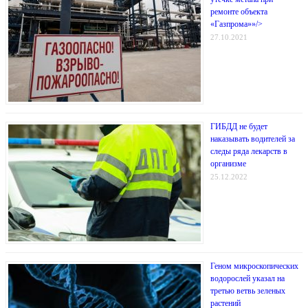
ремонте объекта
«Газпрома»»/>
27.10.2021
ГИБДД не будет
наказывать водителей за
следы ряда лекарств в
организме
25.12.2022
Геном микроскопических
водорослей указал на
третью ветвь зеленых
растений