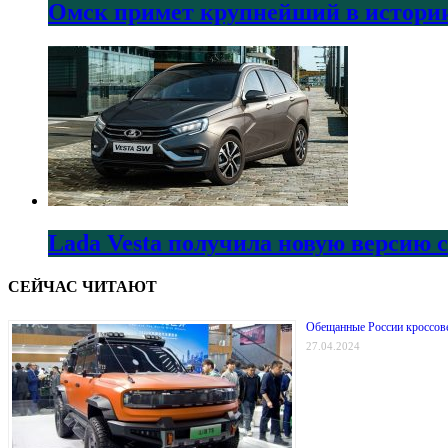
Омск примет крупнейший в истории
Lada Vesta получила новую версию 
СЕЙЧАС ЧИТАЮТ
Обещанные России кроссовер
27.04.2024