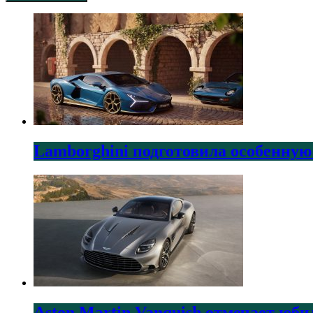
Lamborghini подготовила особенную
Aston Martin Vanquish отмечает юби