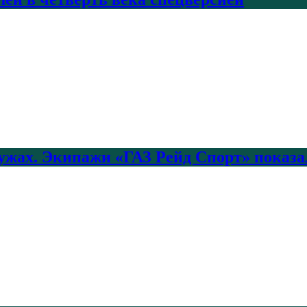
лужах. Экипажи «ГАЗ Рейд Спорт» показа