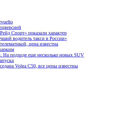
vuelto
пецверсией
Рейд Спорт» показали характер
чший водитель такси в России»
телематикой, цена известна
 жарким
н. На подходе еще несколько новых SUV
запуска
седана Volga C50, все цены известны