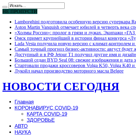
НЕ ПРОПУСТИ
Lamborghini подготовила особенную версию суперкара Re
Aston Martin Vanquish отмечает юбилей в четверть века с
«Холмы России»: пролог в грязи и лужах. Экипажи «ГАЗ 
Омск примет крупнейший в истории финал конкурса «Лу
Lada Vesta получила новую версию с климат-контролем и 
Самый точный прогноз бизнес-активности: август будет
Доступный и в РФ Jetour T1 получил другие имя и дизай
Большой седан BYD Seal 08: свежие изображения и дата 
Стартовали продажи кроссоверов Volga K50, Volga K40 и 
Лукойл начал производство моторного масла Belgee
НОВОСТИ СЕГОДНЯ
Главная
КОРОНАВИРУС COVID-19
КАРТА COVID-19
ЗДОРОВЬЕ
АВТО
НАУКА