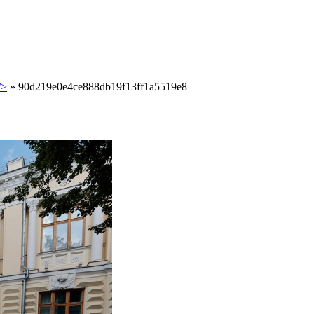
/>
»
90d219e0e4ce888db19f13ff1a5519e8