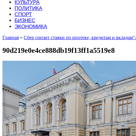
КУЛЬТУРА
ПОЛИТИКА
СПОРТ
БИЗНЕС
ЭКОНОМИКА
Главная
»
Сбер снизит ставки по ипотеке, кредитам и вкладам"
90d219e0e4ce888db19f13ff1a5519e8