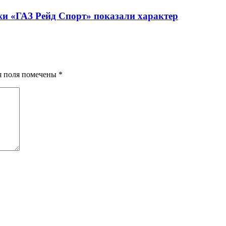
жи «ГАЗ Рейд Спорт» показали характер
ия поля помечены
*