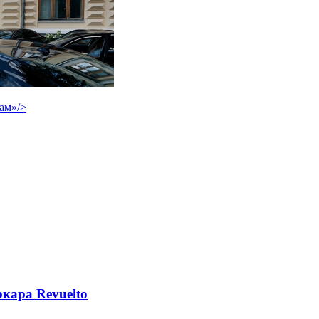
ам»/>
кара Revuelto