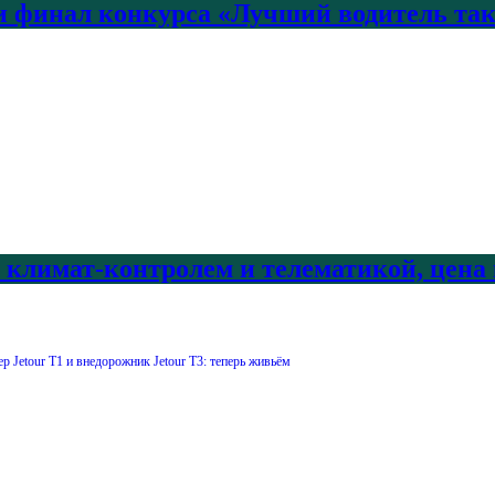
 финал конкурса «Лучший водитель так
с климат-контролем и телематикой, цена
 Jetour T1 и внедорожник Jetour T3: теперь живьём