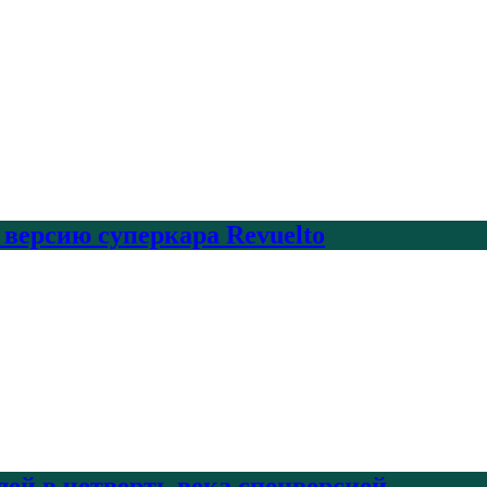
 версию суперкара Revuelto
лей в четверть века спецверсией