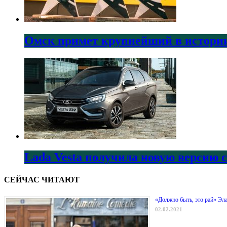
Омск примет крупнейший в истории
Lada Vesta получила новую версию 
СЕЙЧАС ЧИТАЮТ
«Должно быть, это рай» Эл
02.02.2021