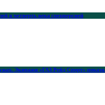
лей в четверть века спецверсией
лужах. Экипажи «ГАЗ Рейд Спорт» показа