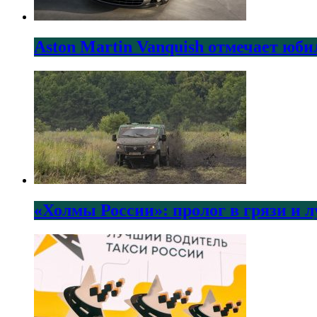
Aston Martin Vanquish отмечает юби
«Холмы России»: пролог в грязи и 