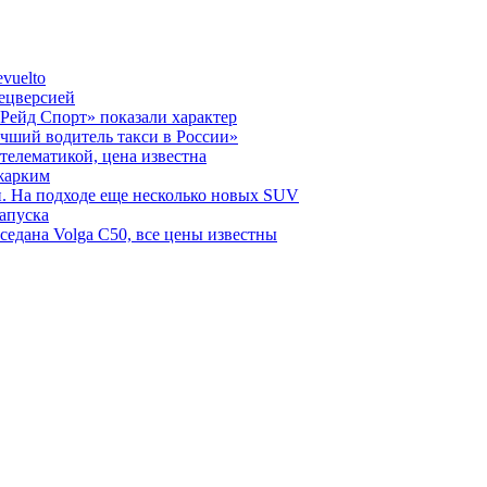
vuelto
пецверсией
Рейд Спорт» показали характер
чший водитель такси в России»
телематикой, цена известна
 жарким
н. На подходе еще несколько новых SUV
запуска
седана Volga C50, все цены известны