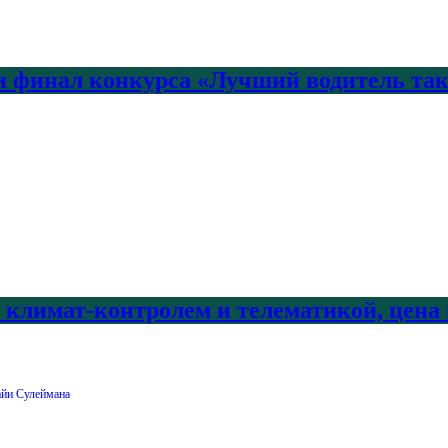
 финал конкурса «Лучший водитель так
с климат-контролем и телематикой, цена
айи Сулеймана