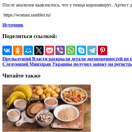
После анализов выяснилось, что у певца коронавирус. Артист 
https://woman.rambler.ru/
Источник
Поделиться ссылкой:
Предыдущий
Власти раскрыли детали договоренностей по 
Следующий
Минздрав Украины получил заявку на регистр
Читайте также