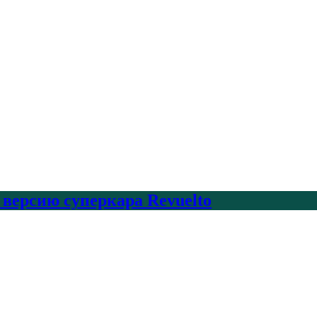
 версию суперкара Revuelto