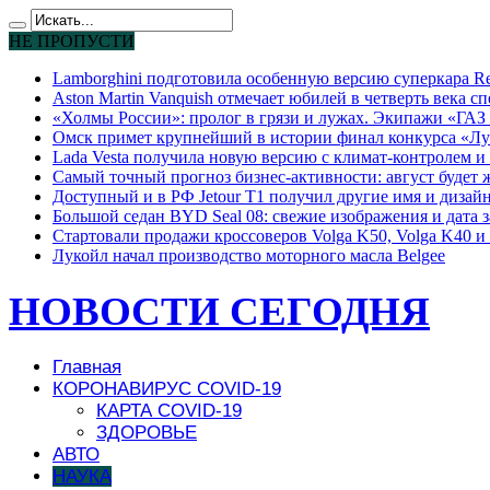
НЕ ПРОПУСТИ
Lamborghini подготовила особенную версию суперкара Re
Aston Martin Vanquish отмечает юбилей в четверть века с
«Холмы России»: пролог в грязи и лужах. Экипажи «ГАЗ 
Омск примет крупнейший в истории финал конкурса «Лу
Lada Vesta получила новую версию с климат-контролем и 
Самый точный прогноз бизнес-активности: август будет
Доступный и в РФ Jetour T1 получил другие имя и дизай
Большой седан BYD Seal 08: свежие изображения и дата 
Стартовали продажи кроссоверов Volga K50, Volga K40 и 
Лукойл начал производство моторного масла Belgee
НОВОСТИ СЕГОДНЯ
Главная
КОРОНАВИРУС COVID-19
КАРТА COVID-19
ЗДОРОВЬЕ
АВТО
НАУКА