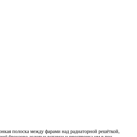
 тонкая полоска между фарами над радиаторной решёткой,
щё бронзово-золотые вставки и прострочка им в тон.