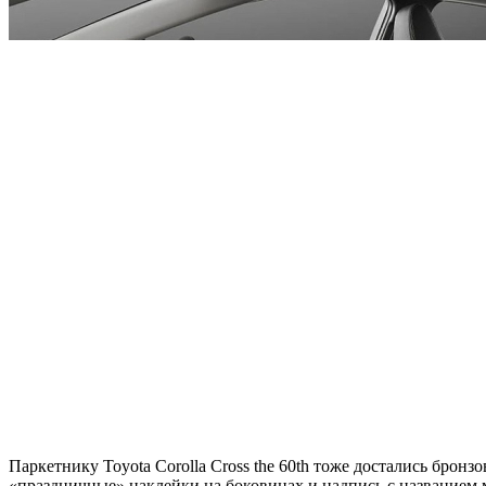
Паркетнику Toyota Corolla Cross the 60th тоже достались брон
«праздничные» наклейки на боковинах и надпись с названием м