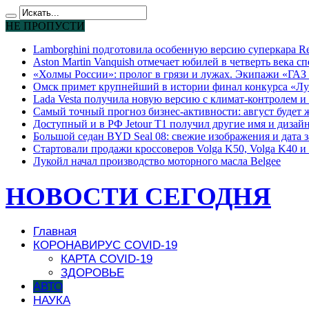
НЕ ПРОПУСТИ
Lamborghini подготовила особенную версию суперкара Re
Aston Martin Vanquish отмечает юбилей в четверть века с
«Холмы России»: пролог в грязи и лужах. Экипажи «ГАЗ 
Омск примет крупнейший в истории финал конкурса «Лу
Lada Vesta получила новую версию с климат-контролем и 
Самый точный прогноз бизнес-активности: август будет
Доступный и в РФ Jetour T1 получил другие имя и дизай
Большой седан BYD Seal 08: свежие изображения и дата 
Стартовали продажи кроссоверов Volga K50, Volga K40 и 
Лукойл начал производство моторного масла Belgee
НОВОСТИ СЕГОДНЯ
Главная
КОРОНАВИРУС COVID-19
КАРТА COVID-19
ЗДОРОВЬЕ
АВТО
НАУКА