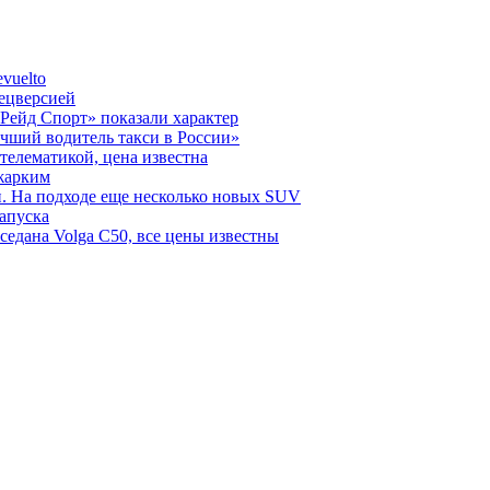
vuelto
пецверсией
Рейд Спорт» показали характер
чший водитель такси в России»
телематикой, цена известна
 жарким
н. На подходе еще несколько новых SUV
запуска
седана Volga C50, все цены известны