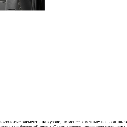
зово-золотые элементы на кузове, но менее заметные: всего лишь
одели на багажной двери. Салону такого кроссовера положены е